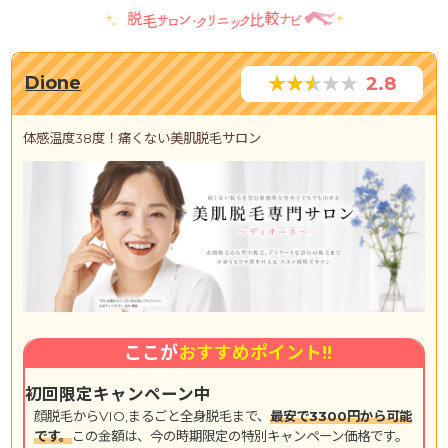
Dione
2.8
体感温度38度！痛くない美肌脱毛サロン
ここが
おすすめポイント!!
初回限定キャンペーン中
顔脱毛からVIO,まるごと全身脱毛まで、
最安で3300円から可能
です。
この金額は、今の時期限定の特別キャンペーン価格です。