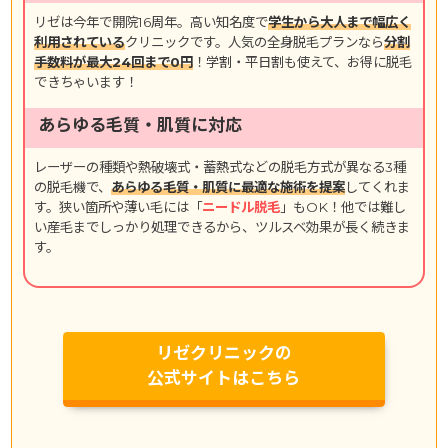
リゼは今年で開院16周年。高い知名度で
学生から大人まで幅広く
利用されている
クリニックです。人気の全身脱毛プランなら
分割
手数料が最大24回まで0円
！学割・平日割も使えて、お得に脱毛
できちゃいます！
あらゆる毛質・肌質に対応
レーザーの種類や熱破壊式・蓄熱式などの脱毛方式が異なる3種
の脱毛機で、
あらゆる毛質・肌質に最適な施術を提案
してくれま
す。狭い箇所や薄い毛には「
ニードル脱毛
」もOK！他では難し
い産毛までしっかり処理できるから、ツルスベ効果が長く続きま
す。
リゼクリニックの
公式サイトはこちら