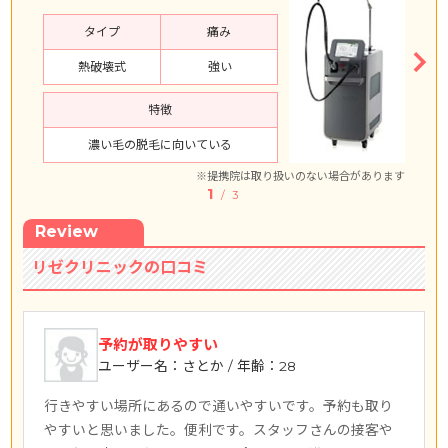
タイプ
痛み
熱破壊式
強い
73,440円
14,688円
3,200円
5回コース
VIO
特徴
詳しく
濃い毛の脱毛に向いている
見る
※提携院は取り扱いのない場合があります
1
/ 3
Review
73,440円
14,688円
3,200円
5回コース
リゼクリニックの口コミ
顔
詳しく
見る
予約が取りやすい
ユーザー名：さとか / 年齢：28
行きやすい場所にあるので通いやすいです。予約も取り
9,800円
やすいと思いました。便利です。スタッフさんの接客や
1,960円
プランなし
5回コース