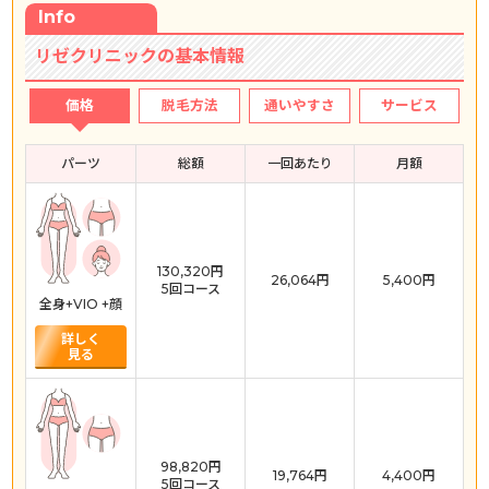
Info
リゼクリニックの基本情報
価格
脱毛方法
通いやすさ
サービス
パーツ
総額
一回あたり
月額
130,320円
26,064円
5,400円
5回コース
全身+VIO +顔
詳しく
見る
98,820円
19,764円
4,400円
5回コース