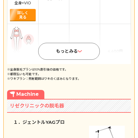
全身+VIO
詳しく
見る
98,820円
もっとみる
19,764円
4,400円
5回コース
全身+顔
詳しく
※全身脱毛プランは10%割引後の価格です。
見る
※都度払いも可能です。
※ワキプラン：照射範囲はワキのくぼみとなります。
Machine
70,020円
リゼクリニックの脱毛器
14,004円
3,100円
5回コース
全身
１．ジェントルYAGプロ
２．メ
詳しく
見る